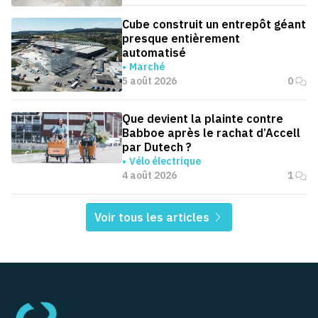
Cube construit un entrepôt géant
presque entièrement
automatisé
Marché
5 août 2026
0
Que devient la plainte contre
Babboe après le rachat d’Accell
par Dutech ?
Vélo électrique
4 août 2026
1
Voir tous les articles
Pied de page