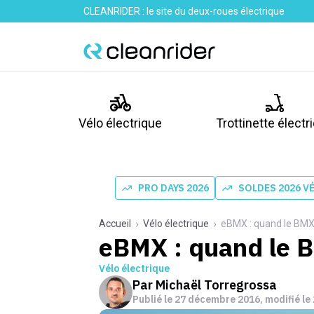
CLEANRIDER : le site du deux-roues électrique
Vélo électrique
Trottinette électr
PRO DAYS 2026
SOLDES 2026 V
Accueil
Vélo électrique
eBMX : quand le BMX 
eBMX : quand le B
Vélo électrique
Par
Michaël Torregrossa
Publié le
27 décembre 2016
, modifié le