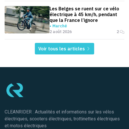
Les Belges se ruent sur ce vélo
électrique à 45 km/h, pendant
que la France l’ignore
Marché
2 août 2026
2
Voir tous les articles
Pied de page
CLEANRIDER : Actualités et informations sur les vélos
électriques, scooters électriques, trottinettes électriques
et motos électriques