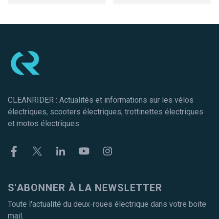
Pied de page
CLEANRIDER : Actualités et informations sur les vélos
électriques, scooters électriques, trottinettes électriques
et motos électriques
Facebook
Twitter
Linkekin
Youtube
Instagram
S'ABONNER À LA NEWSLETTER
Toute l'actualité du deux-roues électrique dans votre boite
mail.