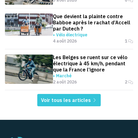
Que devient la plainte contre
Babboe après le rachat d’Accell
par Dutech ?
Vélo électrique
4 août 2026
1
Les Belges se ruent sur ce vélo
électrique à 45 km/h, pendant
que la France l’ignore
Marché
2 août 2026
2
Voir tous les articles
Pied de page