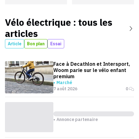
Vélo électrique
: tous les
articles
Article
Bon plan
Essai
Face à Decathlon et Intersport,
Woom parie sur le vélo enfant
premium
Marché
7 août 2026
0
Annonce partenaire