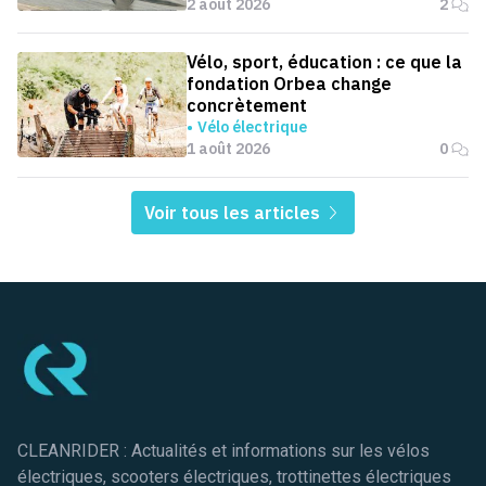
2 août 2026
2
Vélo, sport, éducation : ce que la
fondation Orbea change
concrètement
Vélo électrique
1 août 2026
0
Voir tous les articles
Pied de page
CLEANRIDER : Actualités et informations sur les vélos
électriques, scooters électriques, trottinettes électriques