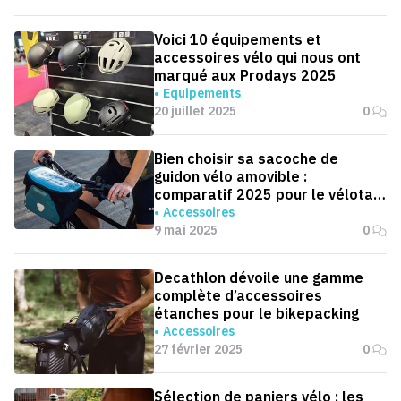
Voici 10 équipements et
accessoires vélo qui nous ont
marqué aux Prodays 2025
Equipements
20 juillet 2025
0
Bien choisir sa sacoche de
guidon vélo amovible :
comparatif 2025 pour le vélotaf
et les balades
Accessoires
9 mai 2025
0
Decathlon dévoile une gamme
complète d’accessoires
étanches pour le bikepacking
Accessoires
27 février 2025
0
Sélection de paniers vélo : les