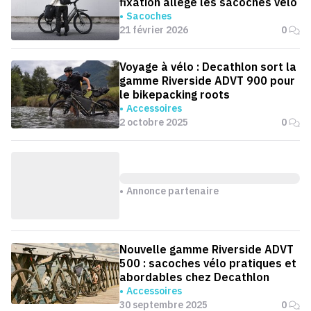
fixation allège les sacoches vélo
Sacoches
21 février 2026
0
Voyage à vélo : Decathlon sort la
gamme Riverside ADVT 900 pour
le bikepacking roots
Accessoires
2 octobre 2025
0
Annonce partenaire
Nouvelle gamme Riverside ADVT
500 : sacoches vélo pratiques et
abordables chez Decathlon
Accessoires
30 septembre 2025
0