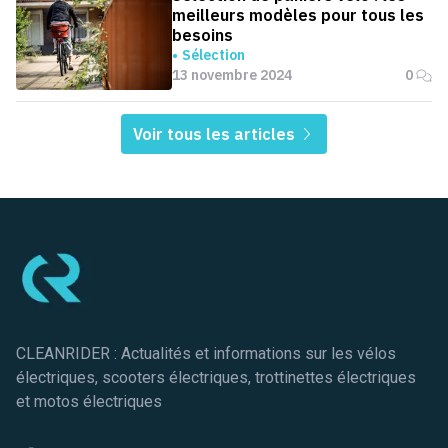
meilleurs modèles pour tous les
besoins
Sélection
13 novembre 2024
0
Voir tous les articles
Pied de page
CLEANRIDER : Actualités et informations sur les vélos
électriques, scooters électriques, trottinettes électriques
et motos électriques