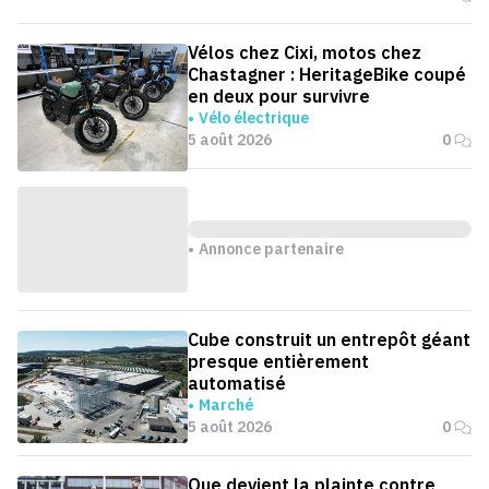
Vélos chez Cixi, motos chez
Chastagner : HeritageBike coupé
en deux pour survivre
Vélo électrique
5 août 2026
0
Annonce partenaire
Cube construit un entrepôt géant
presque entièrement
automatisé
Marché
5 août 2026
0
Que devient la plainte contre