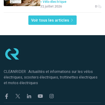
Vélo électrique
31 juillet 2026
0
Voir tous les articles
Pied de page
CLEANRIDER : Actualités et informations sur les vélos
électriques, scooters électriques, trottinettes électriques
et motos électriques
Facebook
Twitter
Linkekin
Youtube
Instagram