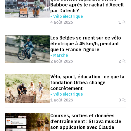
Babboe après le rachat d’Accell
par Dutech ?
Vélo électrique
4 août 2026
1
Les Belges se ruent sur ce vélo
électrique à 45 km/h, pendant
que la France l’ignore
Marché
2 août 2026
2
Vélo, sport, éducation : ce que la
fondation Orbea change
concrètement
Vélo électrique
1 août 2026
0
Courses, sorties et données
d’entraînement : Strava muscle
son application avec Claude