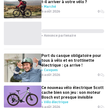
t-il arriver à votre vélo ?
Marché
6 août 2026
0
Annonce partenaire
Port du casque obligatoire pour
tous à vélo et en trottinette
électrique : ça arrive !
Casques
6 août 2026
0
Ce nouveau vélo électrique Scott
cache bien son jeu : son moteur
Bosch est presque invisible
Vélo électrique
6 août 2026
0