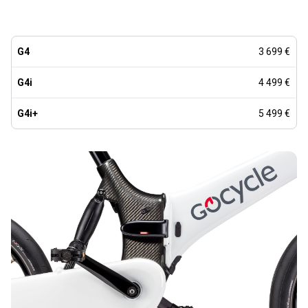
G4
3 699 €
G4i
4 499 €
G4i+
5 499 €