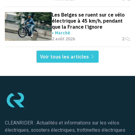
Les Belges se ruent sur ce vélo
électrique à 45 km/h, pendant
que la France l’ignore
Marché
2 août 2026
2
Voir tous les articles
Pied de page
CLEANRIDER : Actualités et informations sur les vélos
électriques, scooters électriques, trottinettes électriques