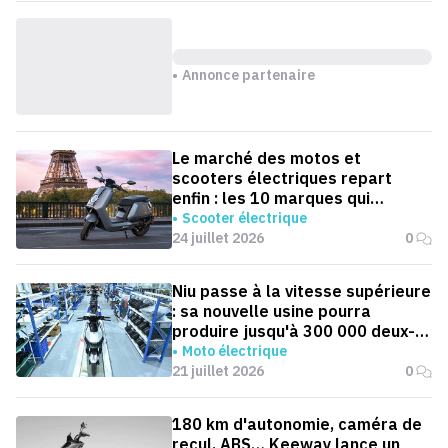
Annonce partenaire
Le marché des motos et
scooters électriques repart
enfin : les 10 marques qui
dominent la France
Scooter électrique
24 juillet 2026
0
Niu passe à la vitesse supérieure
: sa nouvelle usine pourra
produire jusqu'à 300 000 deux-
roues électriques par an
Moto électrique
21 juillet 2026
0
180 km d'autonomie, caméra de
recul, ABS… Keeway lance un