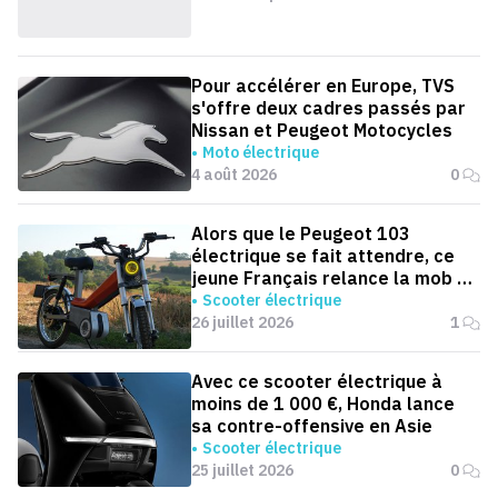
Pour accélérer en Europe, TVS
s'offre deux cadres passés par
Nissan et Peugeot Motocycles
Moto électrique
4 août 2026
0
Alors que le Peugeot 103
électrique se fait attendre, ce
jeune Français relance la mob en
version électrique
Scooter électrique
26 juillet 2026
1
Avec ce scooter électrique à
moins de 1 000 €, Honda lance
sa contre-offensive en Asie
Scooter électrique
25 juillet 2026
0