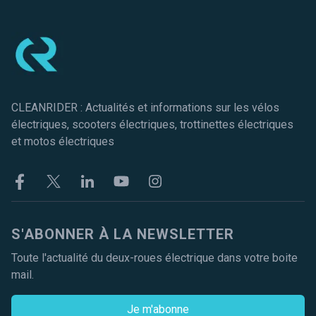
Pied de page
CLEANRIDER : Actualités et informations sur les vélos
électriques, scooters électriques, trottinettes électriques
et motos électriques
Facebook
Twitter
Linkekin
Youtube
Instagram
S'ABONNER À LA NEWSLETTER
Toute l'actualité du deux-roues électrique dans votre boite
mail.
Je m'abonne