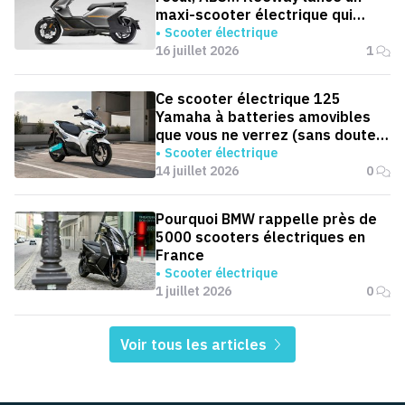
maxi-scooter électrique qui
défie le BMW CE 04
Scooter électrique
16 juillet 2026
1
Ce scooter électrique 125
Yamaha à batteries amovibles
que vous ne verrez (sans doute)
jamais en Europe
Scooter électrique
14 juillet 2026
0
Pourquoi BMW rappelle près de
5000 scooters électriques en
France
Scooter électrique
1 juillet 2026
0
Voir tous les articles