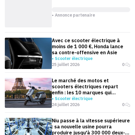
Annonce partenaire
Avec ce scooter électrique à
moins de 1 000 €, Honda lance
sa contre-offensive en Asie
Scooter électrique
25 juillet 2026
0
Le marché des motos et
scooters électriques repart
enfin : les 10 marques qui
dominent la France
Scooter électrique
24 juillet 2026
0
Niu passe à la vitesse supérieure
: sa nouvelle usine pourra
produire jusqu'à 300 000 deux-