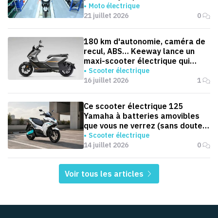
roues électriques par an
Moto électrique
21 juillet 2026
0
180 km d'autonomie, caméra de
recul, ABS… Keeway lance un
maxi-scooter électrique qui
défie le BMW CE 04
Scooter électrique
16 juillet 2026
1
Ce scooter électrique 125
Yamaha à batteries amovibles
que vous ne verrez (sans doute)
jamais en Europe
Scooter électrique
14 juillet 2026
0
Voir tous les articles
Pied de page