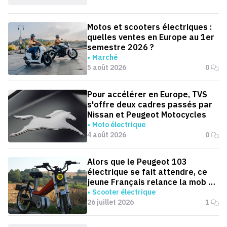
Motos et scooters électriques :
quelles ventes en Europe au 1er
semestre 2026 ?
Marché
5 août 2026
0
Pour accélérer en Europe, TVS
s'offre deux cadres passés par
Nissan et Peugeot Motocycles
Moto électrique
4 août 2026
0
Alors que le Peugeot 103
électrique se fait attendre, ce
jeune Français relance la mob en
version électrique
Scooter électrique
26 juillet 2026
1