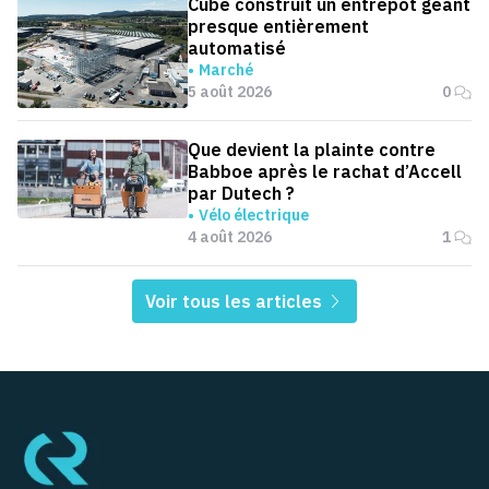
Cube construit un entrepôt géant
presque entièrement
automatisé
Marché
5 août 2026
0
Que devient la plainte contre
Babboe après le rachat d’Accell
par Dutech ?
Vélo électrique
4 août 2026
1
Voir tous les articles
Pied de page