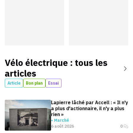
Vélo électrique
: tous les
articles
Article
Bon plan
Essai
Lapierre lâché par Accell : « Il n'y
a plus d'actionnaire, il n'y a plus
rien »
Marché
6 août 2026
0