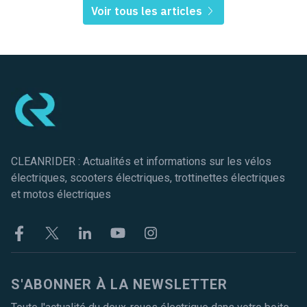
Voir tous les articles
Pied de page
CLEANRIDER : Actualités et informations sur les vélos
électriques, scooters électriques, trottinettes électriques
et motos électriques
Facebook
Twitter
Linkekin
Youtube
Instagram
S'ABONNER À LA NEWSLETTER