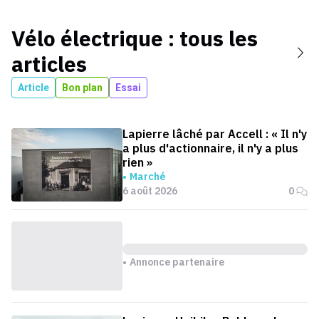
Vélo électrique
: tous les
articles
Article
Bon plan
Essai
Lapierre lâché par Accell : « Il n'y
a plus d'actionnaire, il n'y a plus
rien »
Marché
6 août 2026
0
Annonce partenaire