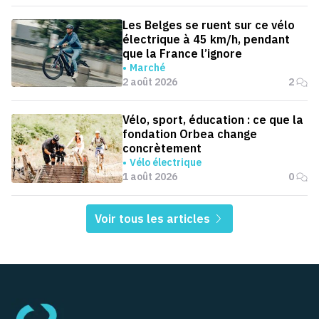
Les Belges se ruent sur ce vélo
électrique à 45 km/h, pendant
que la France l’ignore
Marché
2 août 2026
2
Vélo, sport, éducation : ce que la
fondation Orbea change
concrètement
Vélo électrique
1 août 2026
0
Voir tous les articles
Pied de page