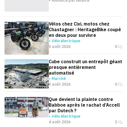
Annonce partenaire
Vélos chez Cixi, motos chez
Chastagner : HeritageBike coupé
en deux pour survivre
Vélo électrique
5 août 2026
0
Cube construit un entrepôt géant
presque entièrement
automatisé
Marché
5 août 2026
0
Que devient la plainte contre
Babboe après le rachat d’Accell
par Dutech ?
Vélo électrique
4 août 2026
1