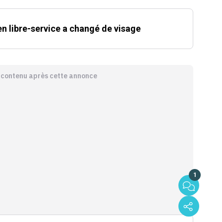
 en libre-service a changé de visage
e contenu après cette annonce
1