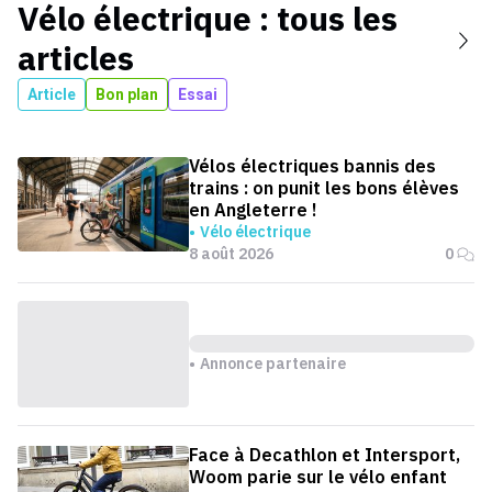
Vélo électrique
: tous les
articles
Article
Bon plan
Essai
Vélos électriques bannis des
trains : on punit les bons élèves
en Angleterre !
Vélo électrique
8 août 2026
0
Annonce partenaire
Face à Decathlon et Intersport,
Woom parie sur le vélo enfant