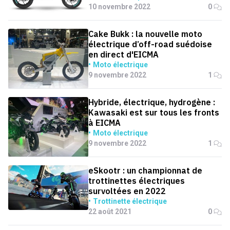
10 novembre 2022
0
Cake Bukk : la nouvelle moto
électrique d’off-road suédoise
en direct d'EICMA
Moto électrique
9 novembre 2022
1
Hybride, électrique, hydrogène :
Kawasaki est sur tous les fronts
à EICMA
Moto électrique
9 novembre 2022
1
eSkootr : un championnat de
trottinettes électriques
survoltées en 2022
Trottinette électrique
22 août 2021
0