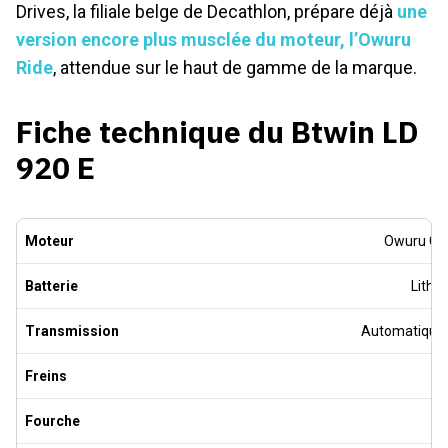
Drives, la filiale belge de Decathlon, prépare déjà
une
version encore plus musclée du moteur, l’Owuru
Ride
, attendue sur le haut de gamme de la marque.
Fiche technique du Btwin LD
920 E
Moteur
Owuru Gea
Batterie
Lithi
Transmission
Automatique à
Freins
Fourche
Al