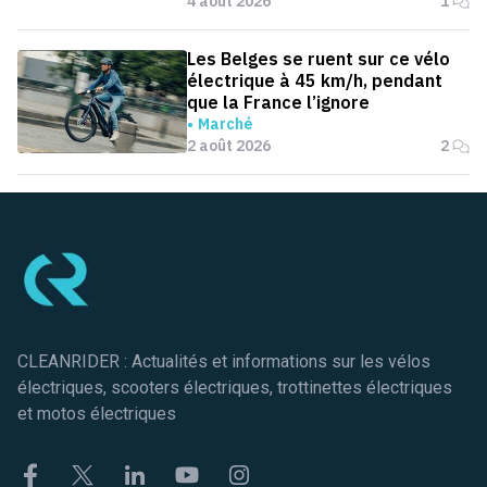
4 août 2026
1
Les Belges se ruent sur ce vélo
électrique à 45 km/h, pendant
que la France l’ignore
Marché
2 août 2026
2
Pied de page
CLEANRIDER : Actualités et informations sur les vélos
électriques, scooters électriques, trottinettes électriques
et motos électriques
Facebook
Twitter
Linkekin
Youtube
Instagram