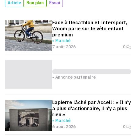
Article
Bon plan
Essai
Face à Decathlon et Intersport,
Woom parie sur le vélo enfant
premium
Marché
7 août 2026
0
Annonce partenaire
Lapierre lâché par Accell : « Il n'y
a plus d'actionnaire, il n'y a plus
rien »
Marché
6 août 2026
0