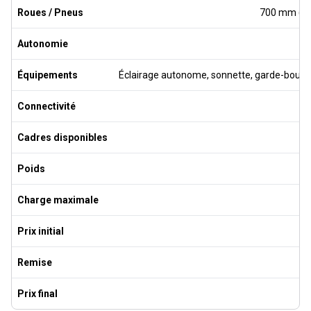
Roues / Pneus
700 mm (ET
Autonomie
Équipements
Éclairage autonome, sonnette, garde-boue, c
Connectivité
Cadres disponibles
Poids
Charge maximale
Prix initial
Remise
Prix final