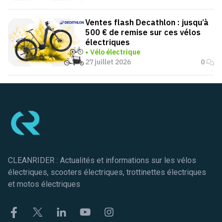
Ventes flash Decathlon : jusqu’à
500 € de remise sur ces vélos
électriques
Vélo électrique
27 juillet 2026
0
Pied de page
CLEANRIDER : Actualités et informations sur les vélos
électriques, scooters électriques, trottinettes électriques
et motos électriques
Facebook
Twitter
Linkekin
Youtube
Instagram