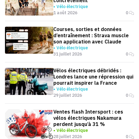
concrètement
Vélo électrique
1 août 2026
0
Courses, sorties et données
d’entraînement : Strava muscle
son application avec Claude
Vélo électrique
31 juillet 2026
0
Vélos électriques débridés :
Londres lance une répression qui
pourrait inspirer la France
Vélo électrique
29 juillet 2026
0
Ventes flash Intersport : ces
vélos électriques Nakamura
perdent jusqu’à 31 %
Vélo électrique
28 juillet 2026
0