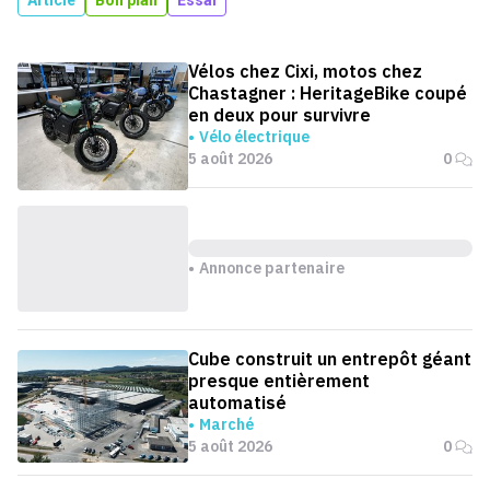
Article
Bon plan
Essai
Vélos chez Cixi, motos chez
Chastagner : HeritageBike coupé
en deux pour survivre
Vélo électrique
5 août 2026
0
Annonce partenaire
Cube construit un entrepôt géant
presque entièrement
automatisé
Marché
5 août 2026
0