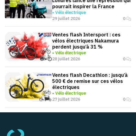
Londres lance une répression qui
pourrait inspirer la France
Vélo électrique
29 juillet 2026
0
Ventes flash Intersport : ces
vélos électriques Nakamura
perdent jusqu’à 31 %
Vélo électrique
28 juillet 2026
0
Ventes flash Decathlon : jusqu’à
500 € de remise sur ces vélos
électriques
Vélo électrique
27 juillet 2026
0
Pied de page