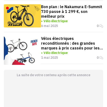
Bon plan : le Nakamura E-Summit
730 passe à 1 299 €, son
meilleur prix
Vélo électrique
6 mai 2025
0
Vélos électriques
reconditionnés : des grandes
marques à prix cassés pour les
French Days
Vélo électrique
1 mai 2025
0
La suite de votre contenu après cette annonce