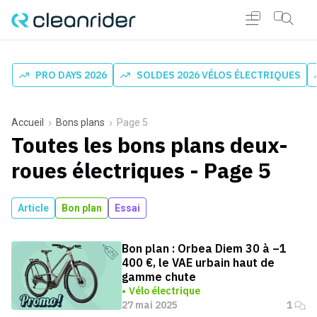
PRO DAYS 2026
SOLDES 2026 VÉLOS ÉLECTRIQUES
Accueil
Bons plans
Page 5
Toutes les bons plans deux-
roues électriques - Page 5
Article
Bon plan
Essai
Bon plan : Orbea Diem 30 à –1
400 €, le VAE urbain haut de
gamme chute
Vélo électrique
27 mai 2025
1