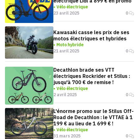
électrique Lidl à 899 € en promo
Vélo électrique
23 avril 2025
0
Kawasaki casse les prix de ses
motos électriques et hybrides
Moto hybride
21 avril 2025
0
Decathlon brade ses VTT
électriques Rockrider et Stilus :
jusqu'à 700 € de remise !
Vélo électrique
2 avril 2025
0
L'énorme promo sur le Stilus Off-
Road de Decathlon : le VTTAE à 1
199 € au lieu de 1 699 € !
Vélo électrique
31 mars 2025
0