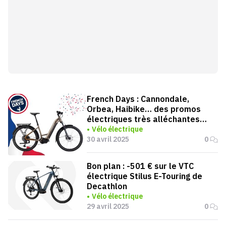
French Days : Cannondale,
Orbea, Haibike… des promos
électriques très alléchantes
chez Alltricks !
Vélo électrique
30 avril 2025
0
Bon plan : -501 € sur le VTC
électrique Stilus E-Touring de
Decathlon
Vélo électrique
29 avril 2025
0