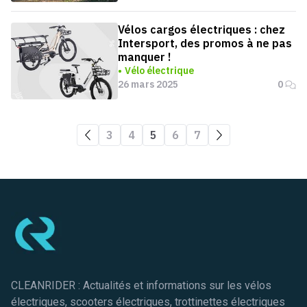
Vélos cargos électriques : chez
Intersport, des promos à ne pas
manquer !
Vélo électrique
26 mars 2025
0
3
4
5
6
7
Pied de page
CLEANRIDER : Actualités et informations sur les vélos
électriques, scooters électriques, trottinettes électriques