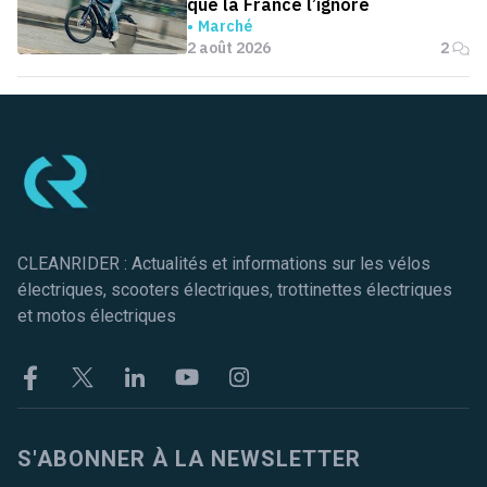
que la France l’ignore
Marché
2 août 2026
2
Pied de page
CLEANRIDER : Actualités et informations sur les vélos
électriques, scooters électriques, trottinettes électriques
et motos électriques
Facebook
Twitter
Linkekin
Youtube
Instagram
S'ABONNER À LA NEWSLETTER