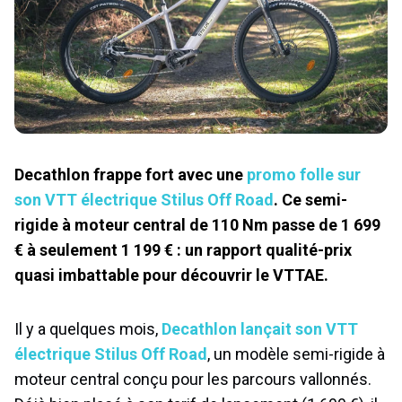
Decathlon frappe fort avec une
promo folle sur
son VTT électrique Stilus Off Road
. Ce semi-
rigide à moteur central de 110 Nm passe de 1 699
€ à seule
ment 1 199 € : un rapport qualité-prix
quasi imbattable pour découvrir le VTTAE.
Il y a quelques mois,
Decathlon lançait son VTT
électrique Stilus Off Road
, un modèle semi-rigide à
moteur central conçu pour les parcours vallonnés.