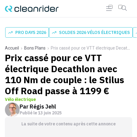
PRO DAYS 2026
SOLDES 2026 VÉLOS ÉLECTRIQUES
Accueil
Bons Plans
Prix cassé pour ce VTT électrique Decathlon avec 110 Nm de couple : le Stilus Off Road passe à 1199 €
Prix cassé pour ce VTT
électrique Decathlon avec
110 Nm de couple : le Stilus
Off Road passe à 1199 €
Vélo électrique
Par
Régis Jehl
Publié le
13 juin 2025
La suite de votre contenu après cette annonce