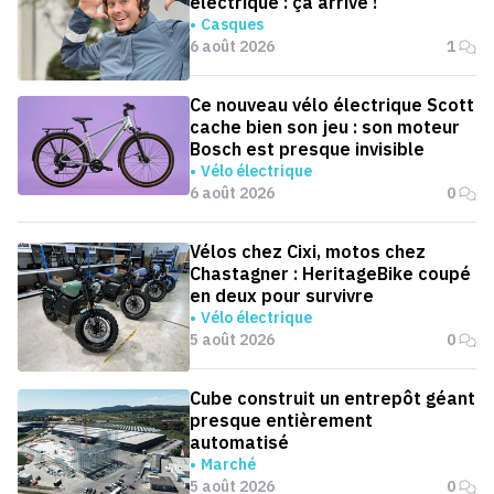
électrique : ça arrive !
Casques
6 août 2026
1
Ce nouveau vélo électrique Scott
cache bien son jeu : son moteur
Bosch est presque invisible
Vélo électrique
6 août 2026
0
Vélos chez Cixi, motos chez
Chastagner : HeritageBike coupé
en deux pour survivre
Vélo électrique
5 août 2026
0
Cube construit un entrepôt géant
presque entièrement
automatisé
Marché
5 août 2026
0