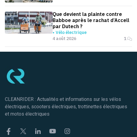
Que devient la plainte contre
Babboe après le rachat d’Accell
par Dutech ?
Vélo électrique
4 août 2026
1
Pied de page
CLEANRIDER : Actualités et informations sur les vélos
électriques, scooters électriques, trottinettes électriques
et motos électriques
Facebook
Twitter
Linkekin
Youtube
Instagram