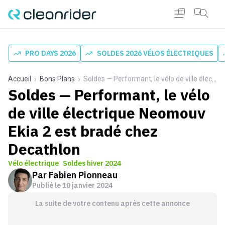
PRO DAYS 2026
SOLDES 2026 VÉLOS ÉLECTRIQUES
Accueil
Bons Plans
Soldes — Performant, le vélo de ville électrique Neomouv Ekia 2 est bradé chez Decathlon
Soldes — Performant, le vélo
de ville électrique Neomouv
Ekia 2 est bradé chez
Decathlon
Vélo électrique
Soldes hiver 2024
Par
Fabien Pionneau
Publié le
10 janvier 2024
La suite de votre contenu après cette annonce