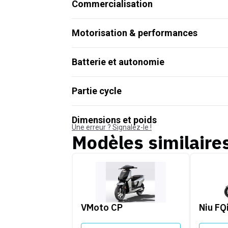
Commercialisation
Motorisation & performances
Batterie et autonomie
Partie cycle
Dimensions et poids
Une erreur ? Signalez-le !
Modèles similaire
VMoto CP
Niu FQi
VMoto CP
Niu FQ