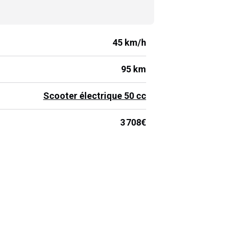
08
€
Réserver un essai gratuit
45 km/h
95 km
Scooter électrique 50 cc
3 708€