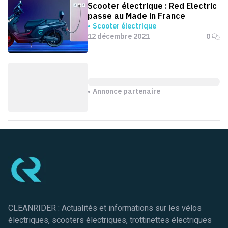
Scooter électrique : Red Electric
passe au Made in France
Scooter électrique
12 décembre 2021
0
Annonce partenaire
Pied de page
CLEANRIDER : Actualités et informations sur les vélos
électriques, scooters électriques, trottinettes électriques