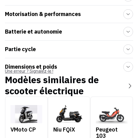
Motorisation & performances
Batterie et autonomie
Partie cycle
Dimensions et poids
Une erreur ? Signalez-le !
Modèles similaires de
scooter électrique
VMoto CP
Niu FQiX
Peugeot 103 électr
VMoto CP
Niu FQiX
Peugeot
103