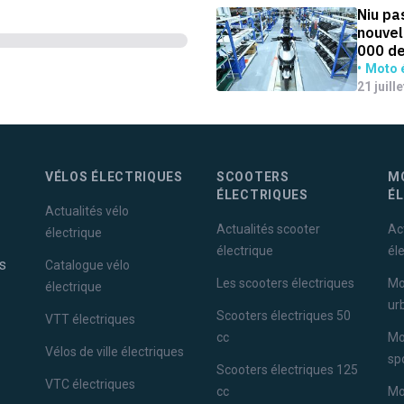
Niu pa
nouvel
000 de
Moto é
21 juill
VÉLOS ÉLECTRIQUES
SCOOTERS
M
ÉLECTRIQUES
É
Actualités vélo
Actualités scooter
Ac
électrique
électrique
él
s
Catalogue vélo
Les scooters électriques
Mo
électrique
ur
Scooters électriques 50
VTT électriques
cc
Mo
Vélos de ville électriques
sp
Scooters électriques 125
VTC électriques
cc
Mo