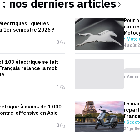
: nos derniers articles
Pour a
lectriques : quelles
cadres
u 1er semestre 2026 ?
Motoc
Moto é
0
4 août 
t 103 électrique se fait
 Français relance la mob
ue
Annon
1
Le mar
ectrique à moins de 1 000
repart
contre-offensive en Asie
Franc
Scoote
0
24 juill