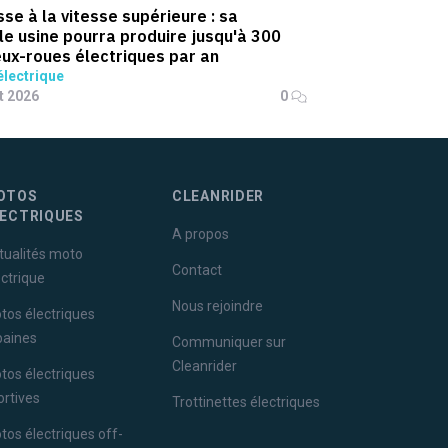
sse à la vitesse supérieure : sa
le usine pourra produire jusqu'à 300
ux-roues électriques par an
lectrique
et 2026
0
OTOS
CLEANRIDER
LECTRIQUES
A propos
tualités moto
Contact
ectrique
Nous rejoindre
tos électriques
baines
Communiquer sur
Cleanrider
tos électriques
ortives
Trottinettes électriques
tos électriques off-