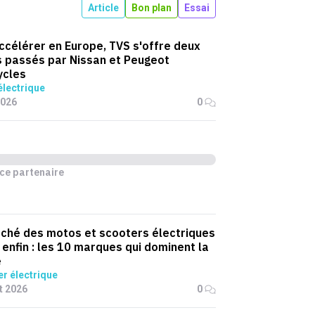
Article
Bon plan
Essai
ccélérer en Europe, TVS s'offre deux
 passés par Nissan et Peugeot
ycles
lectrique
2026
0
ce partenaire
ché des motos et scooters électriques
 enfin : les 10 marques qui dominent la
e
r électrique
et 2026
0