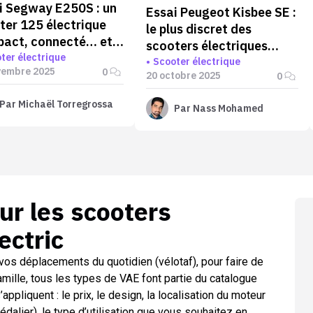
i Segway E250S : un
Essai Peugeot Kisbee SE :
ter 125 électrique
le plus discret des
act, connecté… et
scooters électriques
namment sérieux
ter électrique
équivalent 50 ?
Scooter électrique
vembre 2025
0
20 octobre 2025
0
Par
Michaël Torregrossa
Par
Nass Mohamed
sur les
scooters
ectric
vos déplacements du quotidien (vélotaf), pour faire de
amille, tous les types de VAE font partie du catalogue
’appliquent : le prix, le design, la localisation du moteur
pédalier), le type d’utilisation que vous souhaitez en