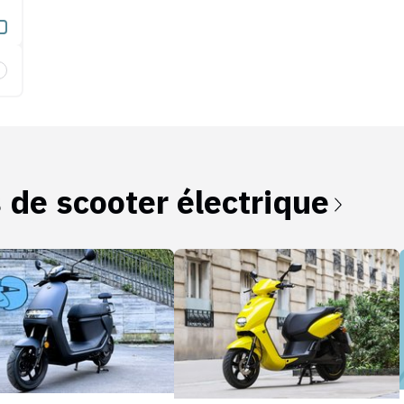
erie amovible
s de
scooter électrique