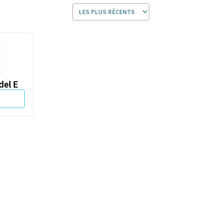
 E
del E