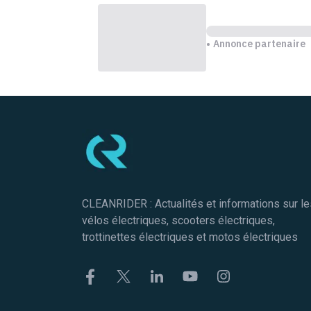
Annonce partenaire
Pied de page
CLEANRIDER : Actualités et informations sur le
vélos électriques, scooters électriques,
trottinettes électriques et motos électriques
Facebook
Twitter
Linkekin
Youtube
Instagram