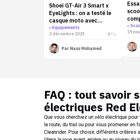
Essa
Shoei GT-Air 3 Smart x
scoo
EyeLights : on a testé le
comp
casque moto avec
éton
Scoo
affichage tête haute en
Equipements
19 no
2 décembre 2025
0
avant-première !
Par
Nass Mohamed
FAQ : tout savoir 
électriques Red El
Que vous cherchiez un vélo électrique pour 
la route, du trail ou pour vous promener en f
Cleanrider. Pour choisir, différents critères s
(dans la roue avant, arrière ou au niveau du 