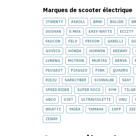
Marques de
scooter électrique
2TWENTY
ASKOLL
BMW
BOLIDE
B
DOOHAN
E-MAX
EASY-WATTS
ECCITY
FAUCON
FELO
FRISON
GARELLI
G
GOVECS
HONDA
HORWIN
KEEWAY
LVNENG
MOTRON
MURTAS
NERVA
PEUGEOT
PIAGGIO
PINK
QUADRO
RIEJU
SARKCYBER
SCHWALBE
SEAT
SPEED RIDER
SUPER SOCO
SYM
TILGR
UBCO
UJET
ULTRAVIOLETTE
UNU
WHATTZ
YADEA
YAMAHA
ZAPP
ZE
ZEWAY