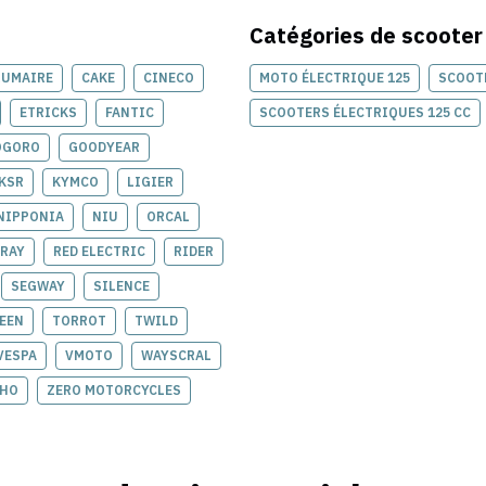
Catégories de
scooter
RUMAIRE
CAKE
CINECO
MOTO ÉLECTRIQUE 125
SCOOTE
ETRICKS
FANTIC
SCOOTERS ÉLECTRIQUES 125 CC
OGORO
GOODYEAR
KSR
KYMCO
LIGIER
NIPPONIA
NIU
ORCAL
RAY
RED ELECTRIC
RIDER
SEGWAY
SILENCE
EEN
TORROT
TWILD
VESPA
VMOTO
WAYSCRAL
EHO
ZERO MOTORCYCLES