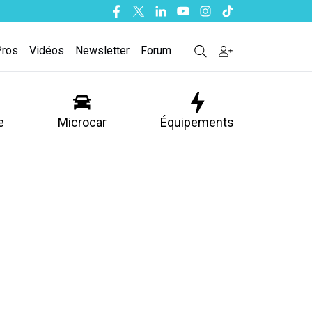
Facebook
Twitter
Linkedin
Youtube
Instagram
Tiktok
Pros
Vidéos
Newsletter
Forum
e
Microcar
Équipements