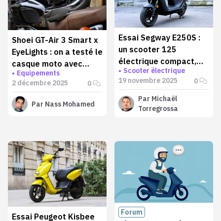
Essai Segway E250S :
Shoei GT-Air 3 Smart x
un scooter 125
EyeLights : on a testé le
électrique compact,
casque moto avec
Scooter électrique
connecté… et
Equipements
affichage tête haute en
19 novembre 2025
0
2 décembre 2025
0
étonnamment sérieux
avant-première !
Par
Michaël
Par
Nass Mohamed
Torregrossa
Forum
Essai Peugeot Kisbee