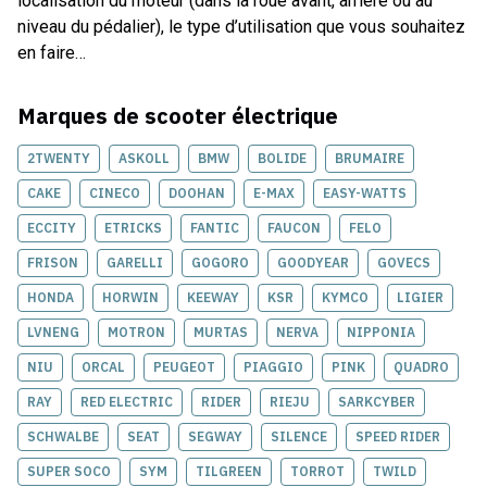
localisation du moteur (dans la roue avant, arrière ou au
niveau du pédalier), le type d’utilisation que vous souhaitez
en faire…
Marques de
scooter électrique
2TWENTY
ASKOLL
BMW
BOLIDE
BRUMAIRE
CAKE
CINECO
DOOHAN
E-MAX
EASY-WATTS
ECCITY
ETRICKS
FANTIC
FAUCON
FELO
FRISON
GARELLI
GOGORO
GOODYEAR
GOVECS
HONDA
HORWIN
KEEWAY
KSR
KYMCO
LIGIER
LVNENG
MOTRON
MURTAS
NERVA
NIPPONIA
NIU
ORCAL
PEUGEOT
PIAGGIO
PINK
QUADRO
RAY
RED ELECTRIC
RIDER
RIEJU
SARKCYBER
SCHWALBE
SEAT
SEGWAY
SILENCE
SPEED RIDER
SUPER SOCO
SYM
TILGREEN
TORROT
TWILD