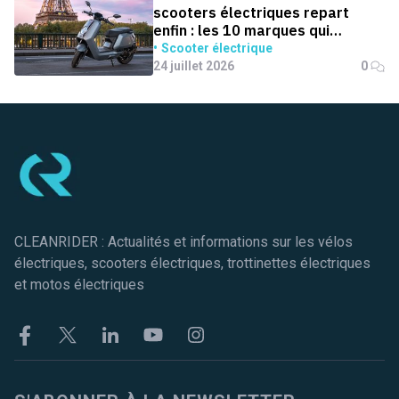
scooters électriques repart
enfin : les 10 marques qui
dominent la France
Scooter électrique
24 juillet 2026
0
Pied de page
CLEANRIDER : Actualités et informations sur les vélos
électriques, scooters électriques, trottinettes électriques
et motos électriques
Facebook
Twitter
Linkekin
Youtube
Instagram