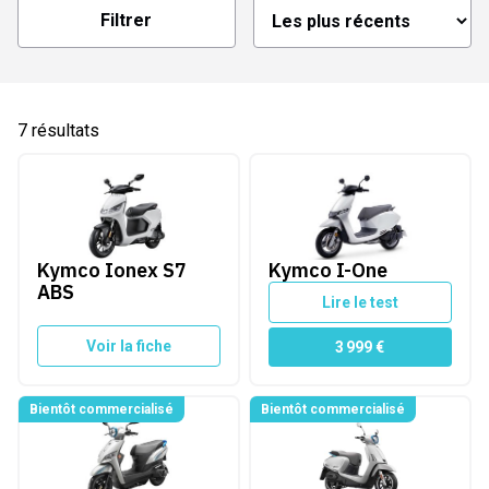
Filtrer
 amovible
7
résultats
Kymco Ionex S7 ABS
Kymco I-One
Kymco Ionex S7
Kymco I-One
ABS
Lire le test
Voir la fiche
3 999
€
Bientôt commercialisé
Bientôt commercialisé
Kymco Nice EV
Kymco Like EV