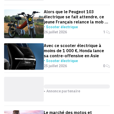
Alors que le Peugeot 103
électrique se fait attendre, ce
jeune Français relance la mob en
version électrique
Scooter électrique
26 juillet 2026
1
Avec ce scooter électrique à
moins de 1 000 €, Honda lance
sa contre-offensive en Asie
Scooter électrique
25 juillet 2026
0
Annonce partenaire
Le marché des motos et