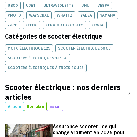
UBCO
UJET
ULTRAVIOLETTE
UNU
VESPA
VMOTO
WAYSCRAL
WHATTZ
YADEA
YAMAHA
ZAPP
ZEEHO
ZERO MOTORCYCLES
ZEWAY
Catégories de
scooter électrique
MOTO ÉLECTRIQUE 125
SCOOTER ÉLECTRIQUE 50 CC
SCOOTERS ÉLECTRIQUES 125 CC
SCOOTERS ÉLECTRIQUES À TROIS ROUES
Scooter électrique
: nos derniers
articles
Article
Bon plan
Essai
Assurance scooter : ce qui
change vraiment en 2026 pour