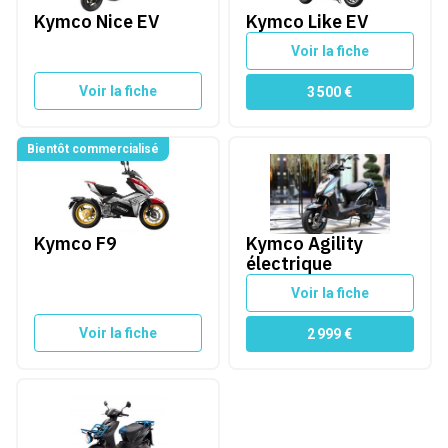
Kymco Nice EV
Kymco Like EV
Voir la fiche
Voir la fiche
3 500
€
Bientôt commercialisé
Kymco F9
Kymco Agility électrique
Kymco F9
Kymco Agility
électrique
Voir la fiche
Voir la fiche
2 999
€
Kymco Agility Carry EV