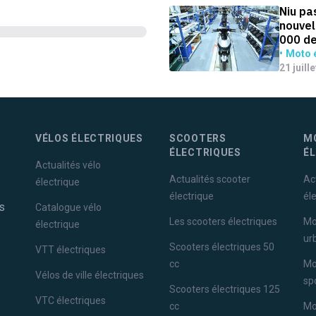
Niu pa
nouvel
000 de
Moto é
21 juill
VÉLOS ÉLECTRIQUES
SCOOTERS
M
ÉLECTRIQUES
É
Actualités vélo
Actualités scooter
Ac
électrique
électrique
él
s
Catalogue vélo
Les scooters électriques
Mo
électrique
ur
Scooters électriques 50
VTT électriques
cc
Mo
Vélos de ville électriques
sp
Scooters électriques 125
VTC électriques
cc
Mo