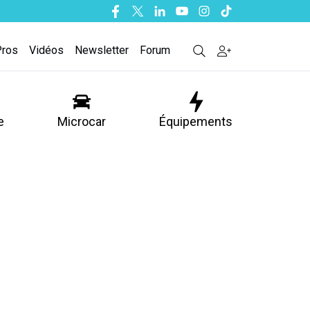
Facebook
Twitter
Linkedin
Youtube
Instagram
Tiktok
Pros
Vidéos
Newsletter
Forum
e
Microcar
Équipements