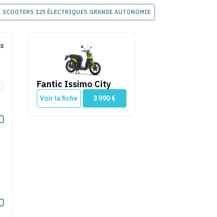
SCOOTERS 125 ÉLECTRIQUES GRANDE AUTONOMIE
Fantic Issimo City
ts
Fantic Issimo City
é par Cleanrider
Voir la fiche
3 990
€