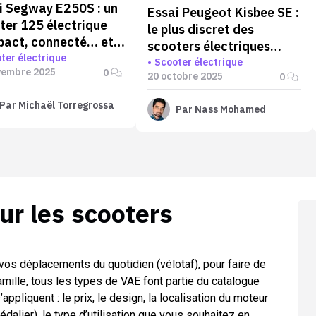
i Segway E250S : un
Essai Peugeot Kisbee SE :
ter 125 électrique
le plus discret des
act, connecté… et
scooters électriques
namment sérieux
ter électrique
équivalent 50 ?
Scooter électrique
vembre 2025
0
20 octobre 2025
0
Par
Michaël Torregrossa
Par
Nass Mohamed
sur les
scooters
vos déplacements du quotidien (vélotaf), pour faire de
amille, tous les types de VAE font partie du catalogue
’appliquent : le prix, le design, la localisation du moteur
pédalier), le type d’utilisation que vous souhaitez en