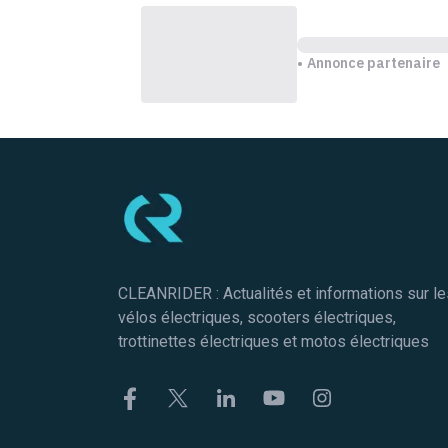
Annonce partenaire
Pied de page
CLEANRIDER : Actualités et informations sur le
vélos électriques, scooters électriques,
trottinettes électriques et motos électriques
Facebook
Twitter
Linkekin
Youtube
Instagram