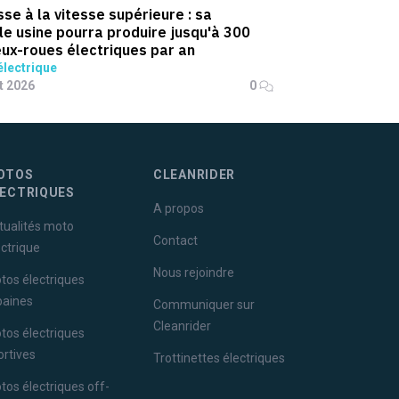
sse à la vitesse supérieure : sa
le usine pourra produire jusqu'à 300
ux-roues électriques par an
lectrique
et 2026
0
OTOS
CLEANRIDER
LECTRIQUES
A propos
tualités moto
Contact
ectrique
Nous rejoindre
tos électriques
baines
Communiquer sur
Cleanrider
tos électriques
ortives
Trottinettes électriques
tos électriques off-