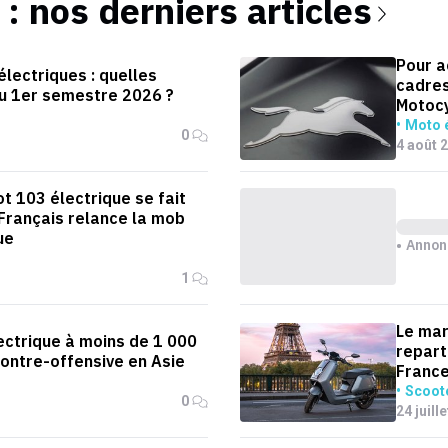
: nos derniers articles
Pour a
lectriques : quelles
cadres
u 1er semestre 2026 ?
Motoc
Moto é
0
4 août 
t 103 électrique se fait
 Français relance la mob
ue
Annon
1
Le mar
ectrique à moins de 1 000
repart
contre-offensive en Asie
Franc
Scoote
0
24 juill