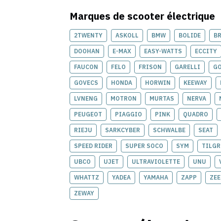
Marques de
scooter électrique
2TWENTY
ASKOLL
BMW
BOLIDE
B
DOOHAN
E-MAX
EASY-WATTS
ECCITY
FAUCON
FELO
FRISON
GARELLI
G
GOVECS
HONDA
HORWIN
KEEWAY
LVNENG
MOTRON
MURTAS
NERVA
PEUGEOT
PIAGGIO
PINK
QUADRO
RIEJU
SARKCYBER
SCHWALBE
SEAT
SPEED RIDER
SUPER SOCO
SYM
TILGR
UBCO
UJET
ULTRAVIOLETTE
UNU
WHATTZ
YADEA
YAMAHA
ZAPP
ZE
ZEWAY