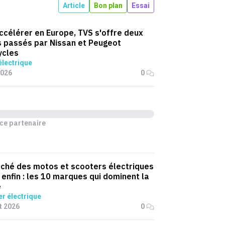
Article
Bon plan
Essai
ccélérer en Europe, TVS s'offre deux
 passés par Nissan et Peugeot
ycles
lectrique
2026
0
ce partenaire
ché des motos et scooters électriques
 enfin : les 10 marques qui dominent la
e
r électrique
et 2026
0