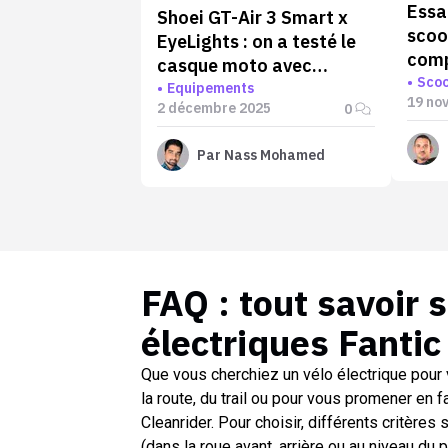
Essa
Shoei GT-Air 3 Smart x
scoo
EyeLights : on a testé le
comp
casque moto avec
éton
Scoo
affichage tête haute en
Equipements
19 no
2 décembre 2025
0
avant-première !
Par
Nass Mohamed
FAQ : tout savoir 
électriques Fantic
Que vous cherchiez un vélo électrique pour 
la route, du trail ou pour vous promener en f
Cleanrider. Pour choisir, différents critères s
(dans la roue avant, arrière ou au niveau du 