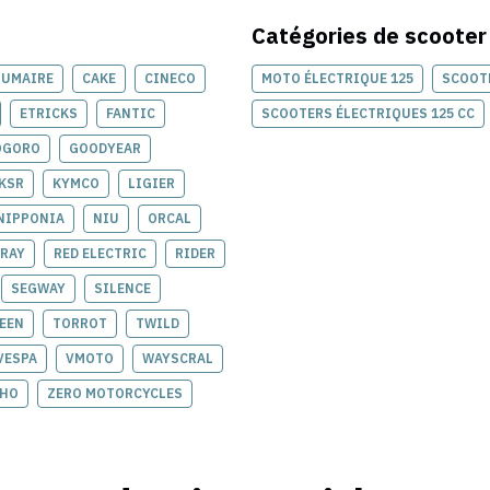
Catégories de
scooter
RUMAIRE
CAKE
CINECO
MOTO ÉLECTRIQUE 125
SCOOTE
ETRICKS
FANTIC
SCOOTERS ÉLECTRIQUES 125 CC
OGORO
GOODYEAR
KSR
KYMCO
LIGIER
NIPPONIA
NIU
ORCAL
RAY
RED ELECTRIC
RIDER
SEGWAY
SILENCE
EEN
TORROT
TWILD
VESPA
VMOTO
WAYSCRAL
EHO
ZERO MOTORCYCLES