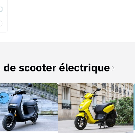
erie amovible
s de
scooter électrique