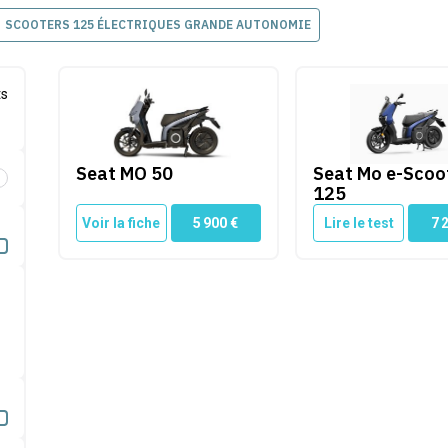
SCOOTERS 125 ÉLECTRIQUES GRANDE AUTONOMIE
Seat MO 50
Seat Mo e-Scooter
ts
Seat MO 50
Seat Mo e-Scoo
é par Cleanrider
125
Voir la fiche
5 900
€
Lire le test
7 