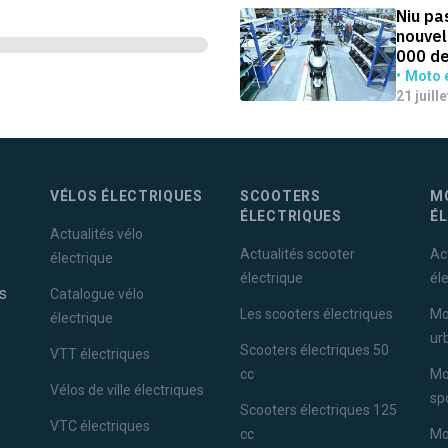
Niu pa
nouvel
000 de
Moto é
21 juill
VÉLOS ÉLECTRIQUES
SCOOTERS
M
ÉLECTRIQUES
É
Actualités vélo
Actualités scooter
Ac
électrique
électrique
él
s
Catalogue vélo
Les scooters électriques
Mo
électrique
ur
Scooters électriques 50
VTT électriques
cc
Mo
Vélos de ville électriques
sp
Scooters électriques 125
VTC électriques
cc
Mo