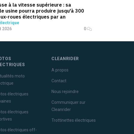
sse à la vitesse supérieure : sa
le usine pourra produire jusqu'à 300
ux-roues électriques par an
lectrique
et 2026
0
OTOS
CLEANRIDER
LECTRIQUES
A propos
tualités moto
Contact
ectrique
Nous rejoindre
tos électriques
baines
Communiquer sur
Cleanrider
tos électriques
ortives
Trottinettes électriques
tos électriques off-