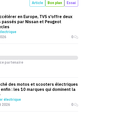
Article
Bon plan
Essai
ccélérer en Europe, TVS s'offre deux
 passés par Nissan et Peugeot
ycles
lectrique
2026
0
ce partenaire
ché des motos et scooters électriques
 enfin : les 10 marques qui dominent la
e
r électrique
et 2026
0