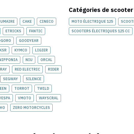
Catégories de
scooter
RUMAIRE
CAKE
CINECO
MOTO ÉLECTRIQUE 125
SCOOTE
ETRICKS
FANTIC
SCOOTERS ÉLECTRIQUES 125 CC
OGORO
GOODYEAR
KSR
KYMCO
LIGIER
NIPPONIA
NIU
ORCAL
RAY
RED ELECTRIC
RIDER
SEGWAY
SILENCE
EEN
TORROT
TWILD
VESPA
VMOTO
WAYSCRAL
EHO
ZERO MOTORCYCLES