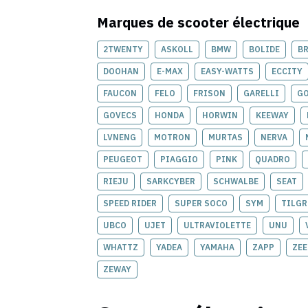
Marques de
scooter électrique
2TWENTY
ASKOLL
BMW
BOLIDE
B
DOOHAN
E-MAX
EASY-WATTS
ECCITY
FAUCON
FELO
FRISON
GARELLI
G
GOVECS
HONDA
HORWIN
KEEWAY
LVNENG
MOTRON
MURTAS
NERVA
PEUGEOT
PIAGGIO
PINK
QUADRO
RIEJU
SARKCYBER
SCHWALBE
SEAT
SPEED RIDER
SUPER SOCO
SYM
TILGR
UBCO
UJET
ULTRAVIOLETTE
UNU
WHATTZ
YADEA
YAMAHA
ZAPP
ZE
ZEWAY