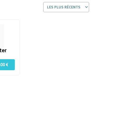
 125
ter
200
€