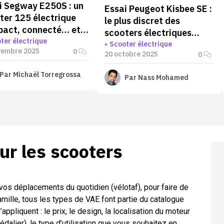
i Segway E250S : un
Essai Peugeot Kisbee SE :
ter 125 électrique
le plus discret des
act, connecté… et
scooters électriques
namment sérieux
ter électrique
équivalent 50 ?
Scooter électrique
vembre 2025
0
20 octobre 2025
0
Par
Michaël Torregrossa
Par
Nass Mohamed
sur les
scooters
vos déplacements du quotidien (vélotaf), pour faire de
amille, tous les types de VAE font partie du catalogue
’appliquent : le prix, le design, la localisation du moteur
pédalier), le type d’utilisation que vous souhaitez en