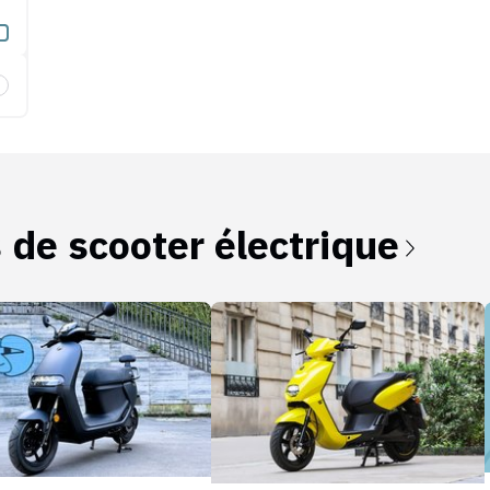
erie amovible
s de
scooter électrique