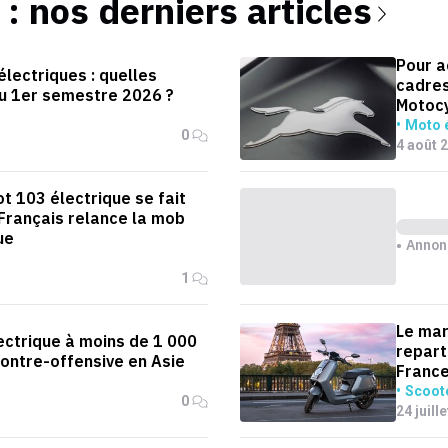
: nos derniers articles
Pour a
lectriques : quelles
cadres
u 1er semestre 2026 ?
Motoc
Moto é
0
4 août 
t 103 électrique se fait
 Français relance la mob
ue
Annon
1
Le mar
ectrique à moins de 1 000
repart
contre-offensive en Asie
Franc
Scoote
0
24 juill