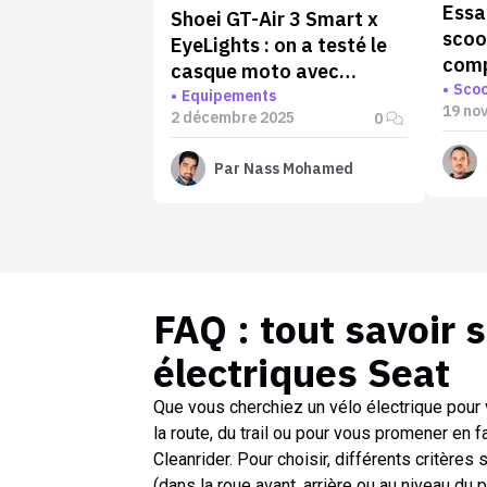
Essa
Shoei GT-Air 3 Smart x
scoo
EyeLights : on a testé le
comp
casque moto avec
éton
Scoo
affichage tête haute en
Equipements
19 no
2 décembre 2025
0
avant-première !
Par
Nass Mohamed
FAQ : tout savoir 
électriques Seat
Que vous cherchiez un vélo électrique pour 
la route, du trail ou pour vous promener en f
Cleanrider. Pour choisir, différents critères s
(dans la roue avant, arrière ou au niveau du 