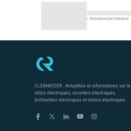
Annonce partenaire
Pied de page
CLEANRIDER : Actualités et informations sur le
vélos électriques, scooters électriques,
trottinettes électriques et motos électriques
Facebook
Twitter
Linkekin
Youtube
Instagram