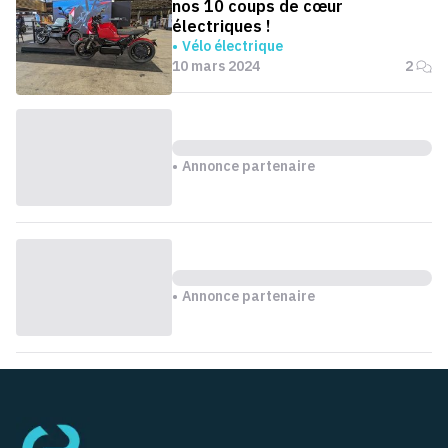
nos 10 coups de cœur
électriques !
Vélo électrique
10 mars 2024
2
Annonce partenaire
Annonce partenaire
Pied de page