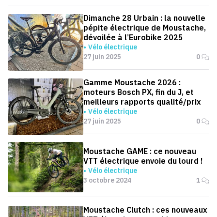
Dimanche 28 Urbain : la nouvelle
pépite électrique de Moustache,
dévoilée à l’Eurobike 2025
Vélo électrique
27 juin 2025
0
Gamme Moustache 2026 :
moteurs Bosch PX, fin du J, et
meilleurs rapports qualité/prix
Vélo électrique
27 juin 2025
0
Moustache GAME : ce nouveau
VTT électrique envoie du lourd !
Vélo électrique
3 octobre 2024
1
Moustache Clutch : ces nouveaux