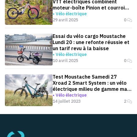
VTT électriques combinent
moteur-boîte Pinion et courroie
carbone
Vélo électrique
29 avril 2025
0
Essai du vélo cargo Moustache
Lundi 20 : une refonte réussie et
un tarif revu à la baisse
Vélo électrique
10 avril 2025
0
Test Moustache Samedi 27
Xroad 2 Smart System : un vélo
électrique milieu de gamme mal
positionné
Vélo électrique
14 juillet 2023
2
Pied de page