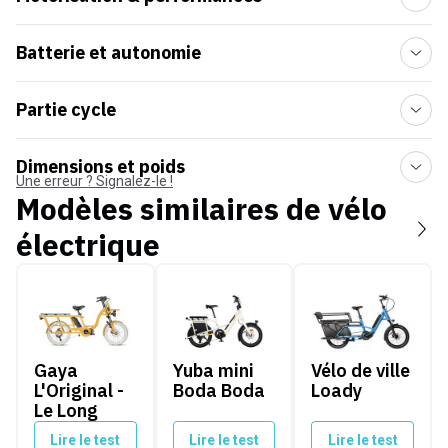
Batterie et autonomie
Partie cycle
Dimensions et poids
Une erreur ? Signalez-le !
Modèles similaires de
vélo
électrique
Gaya L'Original - Le Long
Yuba mini Boda Boda
Vélo de ville Loady
Gaya
Yuba mini
Vélo de ville
L'Original -
Boda Boda
Loady
Le Long
Lire le test
Lire le test
Lire le test