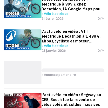
électrique à 999 € chez
Decathlon, IA Google Maps pour
cyclistes et Orbea à 17,5 kg
Vélo électrique
6 février 2026
0
L'actu vélo en vidéo : VTT
électrique Decathlon à 1 498 €,
airbag cycliste et moteur
Ananda
Vélo électrique
23 janvier 2026
0
Annonce partenaire
L'actu vélo en vidéo : Segway au
CES, Bosch tue la revente de
vélos volés et soldes massives