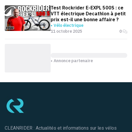
Test Rockrider E-EXPL 500S : ce
VTT électrique Decathlon à petit
prix est-il une bonne affaire ?
Vélo électrique
11 octobre 2025
0
Annonce partenaire
Pied de page
CLEANRIDER : Actualités et informations sur les vélos