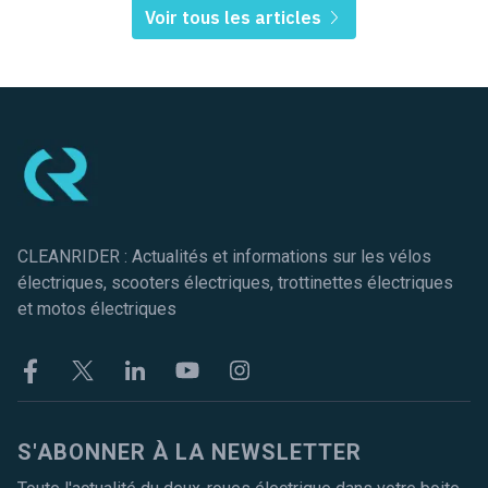
Voir tous les articles
Pied de page
CLEANRIDER : Actualités et informations sur les vélos
électriques, scooters électriques, trottinettes électriques
et motos électriques
Facebook
Twitter
Linkekin
Youtube
Instagram
S'ABONNER À LA NEWSLETTER