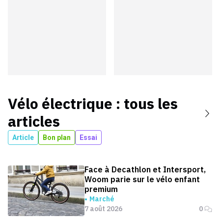
Vélo électrique
: tous les
articles
Article
Bon plan
Essai
Face à Decathlon et Intersport,
Woom parie sur le vélo enfant
premium
Marché
7 août 2026
0