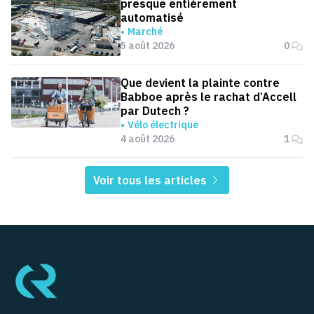
presque entièrement
automatisé
Marché
5 août 2026
0
Que devient la plainte contre
Babboe après le rachat d’Accell
par Dutech ?
Vélo électrique
4 août 2026
1
Voir tous les articles
Pied de page