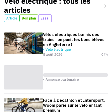
Vélo électrique
: tous les
articles
Article
Bon plan
Essai
Vélos électriques bannis des
trains : on punit les bons élèves
en Angleterre !
Vélo électrique
8 août 2026
0
Annonce partenaire
Face à Decathlon et Intersport,
Woom parie sur le vélo enfant
premium