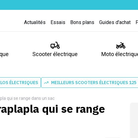
Actualités
Essais
Bons plans
Guides d'achat
ique
Scooter électrique
Moto électriqu
ÉLOS ÉLECTRIQUES
MEILLEURS SCOOTERS ÉLECTRIQUES 125
apla qui se range dans un sac
raplapla qui se range