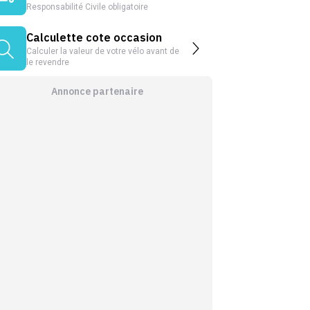
Responsabilité Civile obligatoire
Calculette cote occasion
Calculer la valeur de votre vélo avant de
le revendre
Annonce partenaire