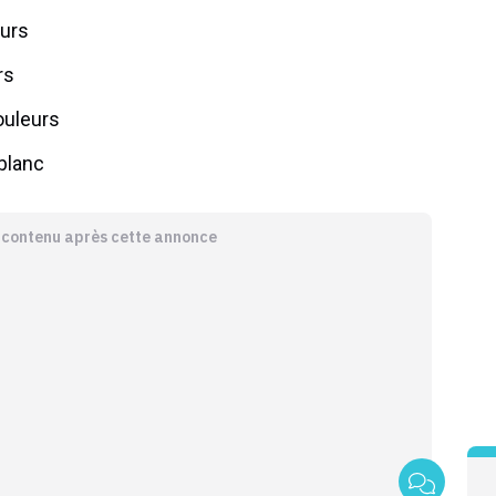
eurs
rs
couleurs
 blanc
e contenu après cette annonce