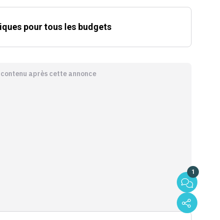
triques pour tous les budgets
e contenu après cette annonce
1