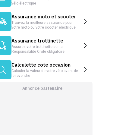
vélo électrique
Assurance moto et scooter
Trouvez la meilleure assurance pour
votre moto ou votre scooter électrique
Assurance trottinette
Assurez votre trottinette sur la
Responsabilité Civile obligatoire
Calculette cote occasion
Calculer la valeur de votre vélo avant de
le revendre
Annonce partenaire