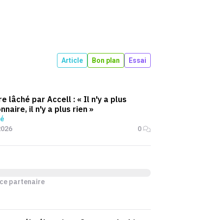
Article
Bon plan
Essai
e lâché par Accell : « Il n'y a plus
nnaire, il n'y a plus rien »
é
2026
0
ce partenaire