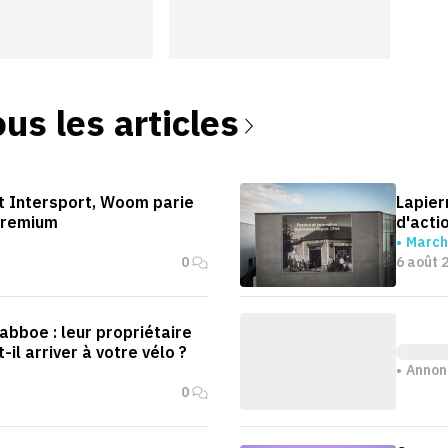
ous les articles
t Intersport, Woom parie
Lapierr
 premium
d'actio
March
0
6 août 
Babboe : leur propriétaire
-il arriver à votre vélo ?
Annon
0