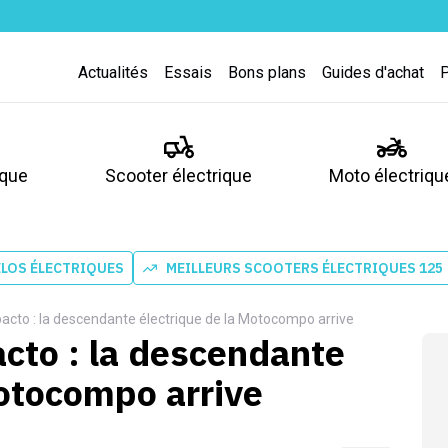
Actualités
Essais
Bons plans
Guides d'achat
ique
Scooter électrique
Moto électriqu
ÉLOS ÉLECTRIQUES
MEILLEURS SCOOTERS ÉLECTRIQUES 125
to : la descendante électrique de la Motocompo arrive
to : la descendante
Motocompo arrive