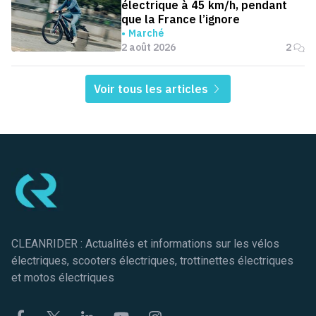
électrique à 45 km/h, pendant
que la France l’ignore
Marché
2 août 2026
2
Voir tous les articles
Pied de page
CLEANRIDER : Actualités et informations sur les vélos
électriques, scooters électriques, trottinettes électriques
et motos électriques