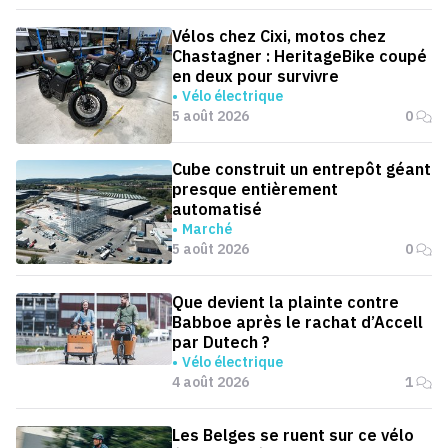
Vélos chez Cixi, motos chez
Chastagner : HeritageBike coupé
en deux pour survivre
Vélo électrique
5 août 2026
0
Cube construit un entrepôt géant
presque entièrement
automatisé
Marché
5 août 2026
0
Que devient la plainte contre
Babboe après le rachat d’Accell
par Dutech ?
Vélo électrique
4 août 2026
1
Les Belges se ruent sur ce vélo