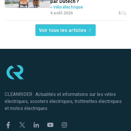
par Dutech ?
Vélo électrique
4 août 2026
1
Voir tous les articles
Pied de page
CLEANRIDER : Actualités et informations sur les vélos
électriques, scooters électriques, trottinettes électriques
et motos électriques
Facebook
Twitter
Linkekin
Youtube
Instagram