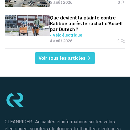
5 août 2026
0
Que devient la plainte contre
Babboe après le rachat d’Accell
par Dutech ?
Vélo électrique
4 août 2026
1
Voir tous les articles
Pied de page
CLEANRIDER : Actualités et informations sur les vélos
électriques, scooters électriques, trottinettes électriques