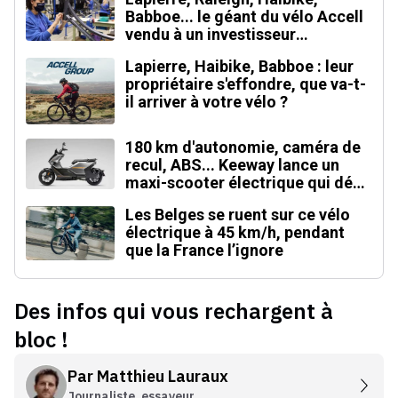
Babboe... le géant du vélo Accell
vendu à un investisseur
singapourien
Lapierre, Haibike, Babboe : leur
propriétaire s'effondre, que va-t-
il arriver à votre vélo ?
180 km d'autonomie, caméra de
recul, ABS... Keeway lance un
maxi-scooter électrique qui défie
le BMW CE 04
Les Belges se ruent sur ce vélo
électrique à 45 km/h, pendant
que la France l’ignore
Des infos qui vous rechargent à
bloc !
Par
Matthieu Lauraux
Journaliste, essayeur