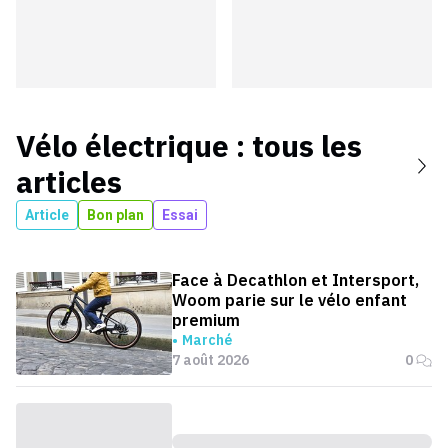
Vélo électrique
: tous les
articles
Article
Bon plan
Essai
Face à Decathlon et Intersport,
Woom parie sur le vélo enfant
premium
Marché
7 août 2026
0