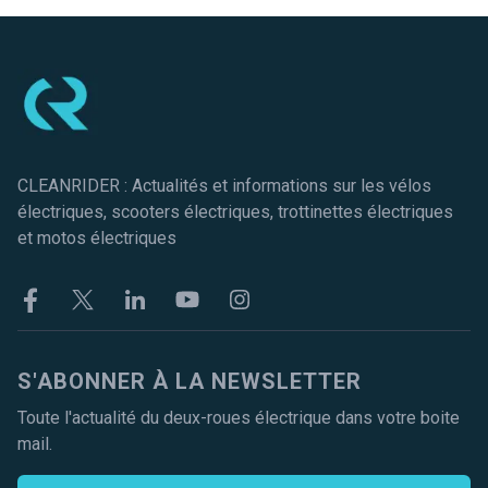
Pied de page
CLEANRIDER : Actualités et informations sur les vélos
électriques, scooters électriques, trottinettes électriques
et motos électriques
Facebook
Twitter
Linkekin
Youtube
Instagram
S'ABONNER À LA NEWSLETTER
Toute l'actualité du deux-roues électrique dans votre boite
mail.