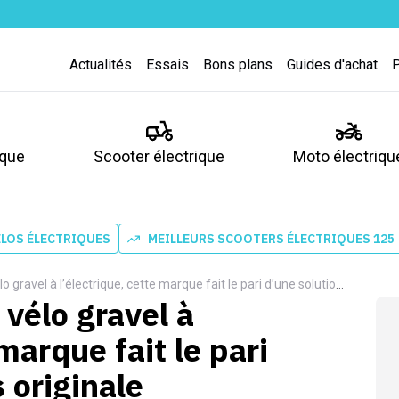
Actualités
Essais
Bons plans
Guides d'achat
ique
Scooter électrique
Moto électriqu
ÉLOS ÉLECTRIQUES
MEILLEURS SCOOTERS ÉLECTRIQUES 125
avel à l’électrique, cette marque fait le pari d’une solution très originale
 vélo gravel à
 marque fait le pari
 originale