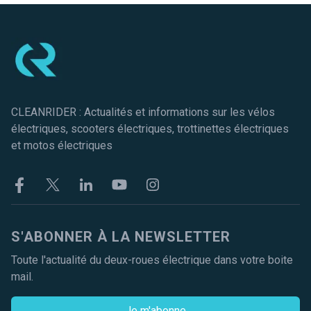
Pied de page
CLEANRIDER : Actualités et informations sur les vélos
électriques, scooters électriques, trottinettes électriques
et motos électriques
Facebook
Twitter
Linkekin
Youtube
Instagram
S'ABONNER À LA NEWSLETTER
Toute l'actualité du deux-roues électrique dans votre boite
mail.
Je m'abonne