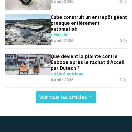
5 août 2026
0
Cube construit un entrepôt géant
presque entièrement
automatisé
Marché
5 août 2026
0
Que devient la plainte contre
Babboe après le rachat d’Accell
par Dutech ?
Vélo électrique
4 août 2026
1
Voir tous les articles
Pied de page