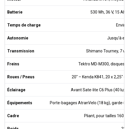
Batterie
530 Wh, 36 V, 15 Ah, 
Temps de charge
Environ
Autonomie
Jusqu’à env
Transmission
Shimano Tourney, 7 vit
Freins
Tektro MD-M300, disques mé
Roues / Pneus
20″ – Kenda K841, 20 x 2,25″ (
Éclairage
Avant Sate-lite C6 Plus (40 lux)
Équipements
Porte-bagages AtranVelo (18 kg), garde-bou
Cadre
Pliant, pour tailles 160-
Poids
23,3