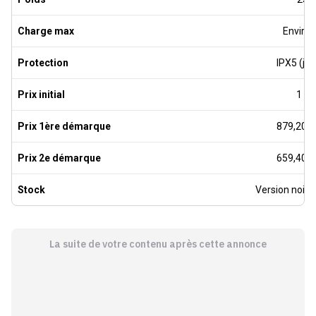
Charge max
Environ
Protection
IPX5 (jet
Prix initial
1 09
Prix 1ère démarque
879,20 €
Prix 2e démarque
659,40 €
Stock
Version noir
La suite de votre contenu après cette annonce