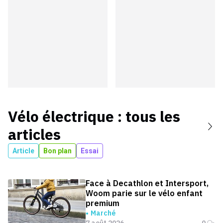
Vélo électrique
: tous les
articles
Article
Bon plan
Essai
Face à Decathlon et Intersport,
Woom parie sur le vélo enfant
premium
Marché