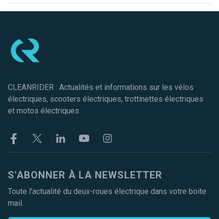
Pied de page
CLEANRIDER : Actualités et informations sur les vélos
électriques, scooters électriques, trottinettes électriques
et motos électriques
Facebook
Twitter
Linkekin
Youtube
Instagram
S'ABONNER À LA NEWSLETTER
Toute l'actualité du deux-roues électrique dans votre boite
mail.