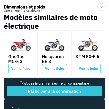
Dimensions et poids
Une erreur ? Signalez-le !
Modèles similaires de
moto
électrique
GasGas MC-E 3
Husqvarna EE 3
KTM SX-E 5
GasGas
Husqvarna
KTM SX-E 5
MC-E 3
EE 3
Voir la fiche
Voir la fiche
Voir la fiche
Soyez le premier à écrire un commentaire
Participer à la conversation