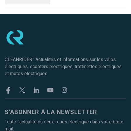
Pied de page
CLEANRIDER : Actualités et informations sur les vélos
électriques, scooters électriques, trottinettes électriques
et motos électriques
Facebook
Twitter
Linkekin
Youtube
Instagram
S'ABONNER À LA NEWSLETTER
Toute l'actualité du deux-roues électrique dans votre boite
mail.