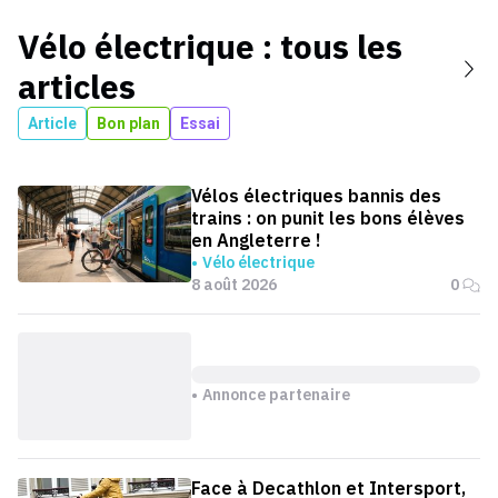
Vélo électrique
: tous les
articles
Article
Bon plan
Essai
Vélos électriques bannis des
trains : on punit les bons élèves
en Angleterre !
Vélo électrique
8 août 2026
0
Annonce partenaire
Face à Decathlon et Intersport,