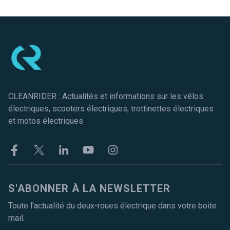
Pied de page
CLEANRIDER : Actualités et informations sur les vélos
électriques, scooters électriques, trottinettes électriques
et motos électriques
Facebook
Twitter
Linkekin
Youtube
Instagram
S'ABONNER À LA NEWSLETTER
Toute l'actualité du deux-roues électrique dans votre boite
mail.